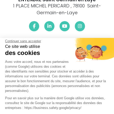
1 PLACE MICHEL PERICARD , 78100 Saint-
Germain-en-Laye
Continuer sans accepter
Le centre ENTENDRE Saint Germain en Laye (78100) est
proche de :
Ce site web utilise
des cookies
78112 Fourqueux, 78240 Chambourcy, 78750 Mareil-Marly,
78230 Le Pecq, 78160 Marly-le-Roi, 78300 Poissy, 78300 La
Avec votre accord, nous et nos partenaires
Maladrerie, 78240 Aigremont, 78560 Le Port-Marly, 78620
(comme Google) utilisons des cookies et
L'Étang-la-Ville, 78600 Carrieres-sous-Bois, 78160 Montval,
des identifiants non sensibles pour stocker et accéder à des
78110 Le Vésinet, 78600 Le Mesnil-le-Roi, 78360 Montesson,
informations sur votre terminal. Ces données sont utilisées pour
78430 Louveciennes, 78955 Carrières-sous-Poissy, 78860
assurer le bon fonctionnement du site, mesurer l'audience, et pour la
Saint-Nom-la-Bretèche, 78290 Croissy-sur-Seine, 78860 La
personnalisation des publicités (annonces personnalisées et non
Breteche, 78400 Chatou, 78260 Achères, 78590 Noisy-le-Roi,
personnalisées).
78380 Bougival, 78100 Saint-Germain-en-Laye, 78670
Pour en savoir plus sur la manière dont Google utilise vos données,
Villennes-sur-Seine, 78570 Denouval, 78630 Orgeval, 78600
consultez le site de Google sur la responsabilité des données des
Maisons-Laffitte, 78420 Carrières-sur-Seine
entreprises : https://business.safety.google/privacy/