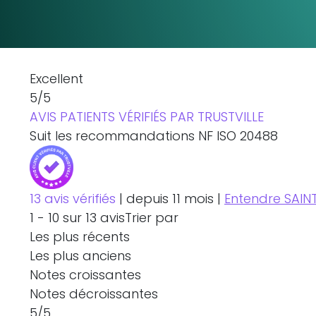
Excellent
5
/5
AVIS PATIENTS VÉRIFIÉS PAR TRUSTVILLE
Suit les recommandations NF ISO 20488
13 avis vérifiés
|
depuis 11 mois
|
Entendre SAIN
1
-
10
sur 13 avis
Trier par
Les plus récents
Les plus anciens
Notes croissantes
Notes décroissantes
5
/5