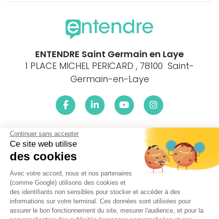
ENTENDRE Saint Germain en Laye
1 PLACE MICHEL PERICARD , 78100 Saint-
Germain-en-Laye
Continuer sans accepter
Le centre ENTENDRE Saint Germain en Laye (78100) est
proche de :
Ce site web utilise
des cookies
78112 Fourqueux, 78240 Chambourcy, 78750 Mareil-Marly,
78230 Le Pecq, 78160 Marly-le-Roi, 78300 Poissy, 78300 La
Avec votre accord, nous et nos partenaires
Maladrerie, 78240 Aigremont, 78560 Le Port-Marly, 78620
(comme Google) utilisons des cookies et
L'Étang-la-Ville, 78600 Carrieres-sous-Bois, 78160 Montval,
des identifiants non sensibles pour stocker et accéder à des
78110 Le Vésinet, 78600 Le Mesnil-le-Roi, 78360 Montesson,
informations sur votre terminal. Ces données sont utilisées pour
78430 Louveciennes, 78955 Carrières-sous-Poissy, 78860
assurer le bon fonctionnement du site, mesurer l'audience, et pour la