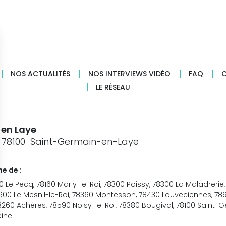
NOS ACTUALITÉS
NOS INTERVIEWS VIDÉO
FAQ
LE RÉSEAU
 en Laye
, 78100 Saint-Germain-en-Laye
e de :
Le Pecq, 78160 Marly-le-Roi, 78300 Poissy, 78300 La Maladrerie, 
78600 Le Mesnil-le-Roi, 78360 Montesson, 78430 Louveciennes, 7
260 Achères, 78590 Noisy-le-Roi, 78380 Bougival, 78100 Saint-
eine
sez vos Options