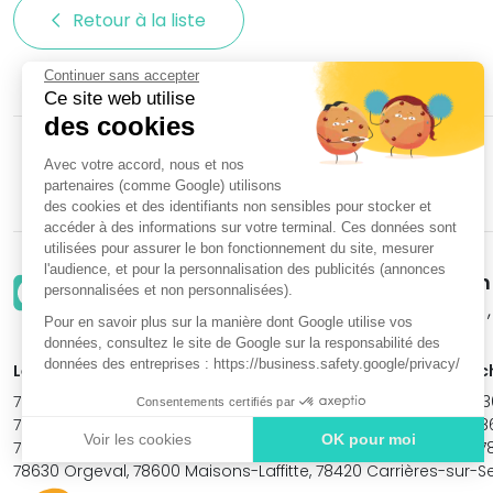
Retour à la liste 
Continuer sans accepter
Ce site web utilise
des cookies
ACCUEIL
NOS PARTENAIRES
NOS MARQUES
Avec votre accord, nous et nos
partenaires (comme Google) utilisons
des cookies et des identifiants non sensibles pour stocker et
accéder à des informations sur votre terminal. Ces données sont
utilisées pour assurer le bon fonctionnement du site, mesurer
l'audience, et pour la personnalisation des publicités (annonces
ENTENDRE Saint Germain
personnalisées et non personnalisées).
1 PLACE MICHEL PERICARD 
Pour en savoir plus sur la manière dont Google utilise vos
données, consultez le site de Google sur la responsabilité des
données des entreprises : https://business.safety.google/privacy/
Le centre ENTENDRE Saint Germain en Laye (78100) est proch
78112 Fourqueux, 78240 Chambourcy, 78750 Mareil-Marly, 78230 
Consentements certifiés par
78600 Carrieres-sous-Bois, 78160 Montval, 78110 Le Vésinet, 
Voir les cookies
OK pour moi
78290 Croissy-sur-Seine, 78860 La Breteche, 78400 Chatou, 78
78630 Orgeval, 78600 Maisons-Laffitte, 78420 Carrières-sur-S
Axeptio consent
Plateforme de Gestion du Consentement : Personnali