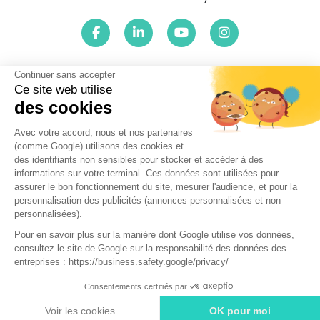
Continuer sans accepter
Le centre ENTENDRE Saint Germain en Laye (78100) est
proche de :
Ce site web utilise
des cookies
78112 Fourqueux, 78240 Chambourcy, 78750 Mareil-Marly,
78230 Le Pecq, 78160 Marly-le-Roi, 78300 Poissy, 78300 La
Avec votre accord, nous et nos partenaires
Maladrerie, 78240 Aigremont, 78560 Le Port-Marly, 78620
(comme Google) utilisons des cookies et
L'Étang-la-Ville, 78600 Carrieres-sous-Bois, 78160 Montval,
des identifiants non sensibles pour stocker et accéder à des
78110 Le Vésinet, 78600 Le Mesnil-le-Roi, 78360 Montesson,
informations sur votre terminal. Ces données sont utilisées pour
78430 Louveciennes, 78955 Carrières-sous-Poissy, 78860
assurer le bon fonctionnement du site, mesurer l'audience, et pour la
Saint-Nom-la-Bretèche, 78290 Croissy-sur-Seine, 78860 La
personnalisation des publicités (annonces personnalisées et non
Breteche, 78400 Chatou, 78260 Achères, 78590 Noisy-le-Roi,
personnalisées).
78380 Bougival, 78100 Saint-Germain-en-Laye, 78670
Pour en savoir plus sur la manière dont Google utilise vos données,
Villennes-sur-Seine, 78570 Denouval, 78630 Orgeval, 78600
consultez le site de Google sur la responsabilité des données des
Maisons-Laffitte, 78420 Carrières-sur-Seine
entreprises : https://business.safety.google/privacy/
Réalisé par Web Enseignes
- Copyright 2026 ENTENDRE Saint
Consentements certifiés par
Germain en Laye
Prendre rendez-vous
Voir les cookies
OK pour moi