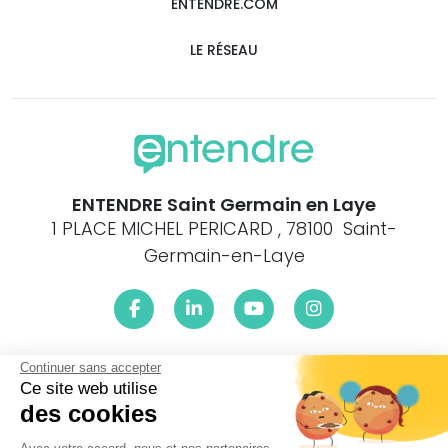
ENTENDRE.COM
LE RÉSEAU
ENTENDRE Saint Germain en Laye
1 PLACE MICHEL PERICARD , 78100 Saint-
Germain-en-Laye
Continuer sans accepter
Le centre ENTENDRE Saint Germain en Laye (78100) est
proche de :
Ce site web utilise
des cookies
78112 Fourqueux, 78240 Chambourcy, 78750 Mareil-Marly,
78230 Le Pecq, 78160 Marly-le-Roi, 78300 Poissy, 78300 La