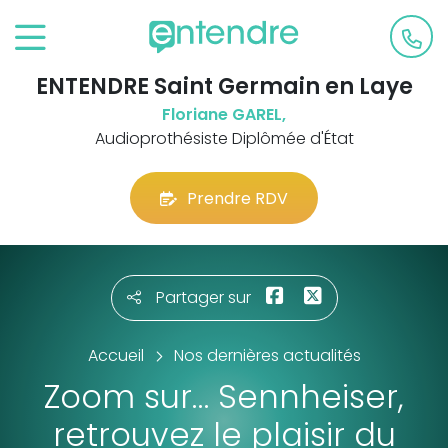
ENTENDRE Saint Germain en Laye
Floriane GAREL,
Audioprothésiste Diplômée d'État
Prendre RDV
Partager sur
Accueil
Nos dernières actualités
Zoom sur… Sennheiser,
retrouvez le plaisir du