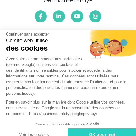
Germain-en-Laye
Continuer sans accepter
Le centre ENTENDRE Saint Germain en Laye (78100) est
proche de :
Ce site web utilise
des cookies
78112 Fourqueux, 78240 Chambourcy, 78750 Mareil-Marly,
78230 Le Pecq, 78160 Marly-le-Roi, 78300 Poissy, 78300 La
Avec votre accord, nous et nos partenaires
Maladrerie, 78240 Aigremont, 78560 Le Port-Marly, 78620
(comme Google) utilisons des cookies et
L'Étang-la-Ville, 78600 Carrieres-sous-Bois, 78160 Montval,
des identifiants non sensibles pour stocker et accéder à des
78110 Le Vésinet, 78600 Le Mesnil-le-Roi, 78360 Montesson,
informations sur votre terminal. Ces données sont utilisées pour
78430 Louveciennes, 78955 Carrières-sous-Poissy, 78860
assurer le bon fonctionnement du site, mesurer l'audience, et pour la
Saint-Nom-la-Bretèche, 78290 Croissy-sur-Seine, 78860 La
personnalisation des publicités (annonces personnalisées et non
Breteche, 78400 Chatou, 78260 Achères, 78590 Noisy-le-Roi,
personnalisées).
78380 Bougival, 78100 Saint-Germain-en-Laye, 78670
Pour en savoir plus sur la manière dont Google utilise vos données,
Villennes-sur-Seine, 78570 Denouval, 78630 Orgeval, 78600
consultez le site de Google sur la responsabilité des données des
Maisons-Laffitte, 78420 Carrières-sur-Seine
entreprises : https://business.safety.google/privacy/
Réalisé par Web Enseignes
- Copyright 2026 ENTENDRE Saint
Consentements certifiés par
Germain en Laye
Prendre rendez-vous
Voir les cookies
OK pour moi